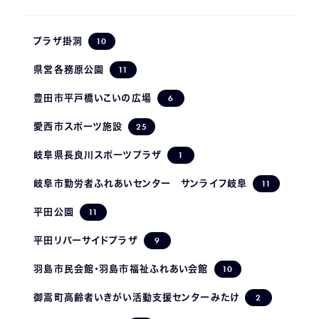
10
プラザ掛洞
11
県営各務原公園
6
豊田市平戸橋いこいの広場
25
愛西市スポーツ施設
1
岐阜県長良川スポーツプラザ
11
岐阜市勤労者ふれあいセンター サンライフ岐阜
11
平田公園
9
平田リバーサイドプラザ
10
羽島市民会館・羽島市福祉ふれあい会館
2
御嵩町高齢者いきがい活動支援センターみたけ