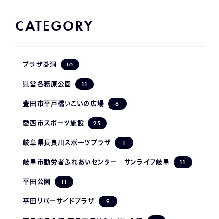
CATEGORY
10
プラザ掛洞
11
県営各務原公園
6
豊田市平戸橋いこいの広場
25
愛西市スポーツ施設
1
岐阜県長良川スポーツプラザ
11
岐阜市勤労者ふれあいセンター サンライフ岐阜
11
平田公園
9
平田リバーサイドプラザ