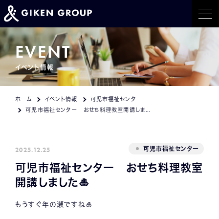
ホーム
EVENT
イベント情報
事業紹介
トピックス
ホーム
イベント情報
可児市福祉センター
可児市福祉センター おせち料理教室開講しました🎍
イベント情報
会社概要
2025.12.25
可児市福祉センター
可児市福祉センター おせち料理教室
採用情報
開講しました🎍
CONTACT
もうすぐ年の瀬ですね🎍