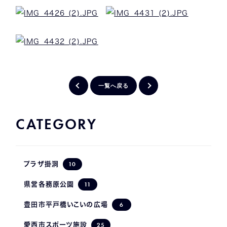
一覧へ戻る
CATEGORY
10
プラザ掛洞
11
県営各務原公園
6
豊田市平戸橋いこいの広場
25
愛西市スポーツ施設