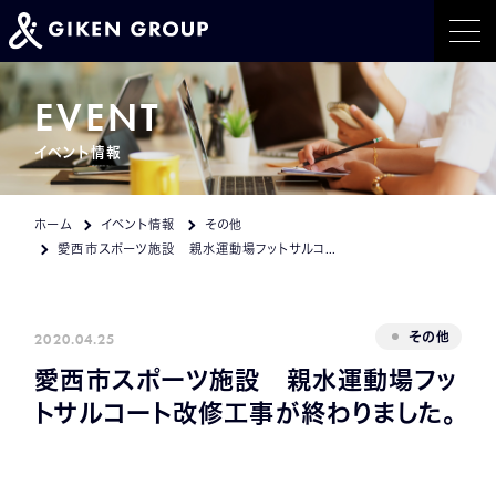
ホーム
EVENT
イベント情報
事業紹介
トピックス
ホーム
イベント情報
その他
愛西市スポーツ施設 親水運動場フットサルコート改修工事が終わりました。
イベント情報
会社概要
2020.04.25
その他
愛西市スポーツ施設 親水運動場フッ
採用情報
トサルコート改修工事が終わりました。
CONTACT