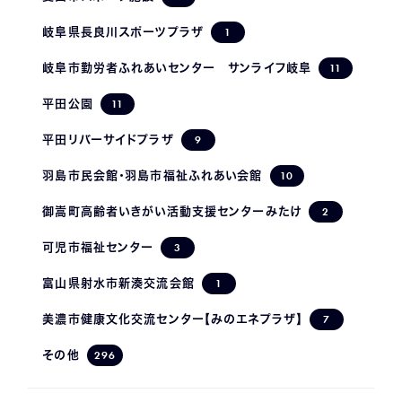
1
岐阜県長良川スポーツプラザ
11
岐阜市勤労者ふれあいセンター サンライフ岐阜
11
平田公園
9
平田リバーサイドプラザ
10
羽島市民会館・羽島市福祉ふれあい会館
2
御嵩町高齢者いきがい活動支援センターみたけ
3
可児市福祉センター
1
富山県射水市新湊交流会館
7
美濃市健康文化交流センター【みのエネプラザ】
296
その他