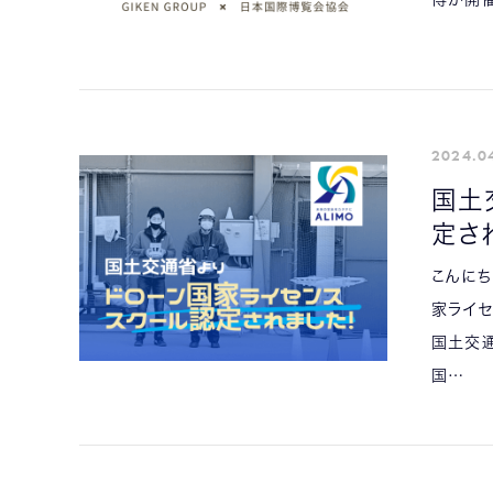
2024.0
国土
定さ
こんにち
家ライセ
国土交
国…