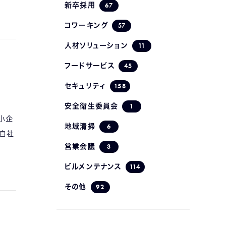
67
新卒採用
57
コワーキング
11
人材ソリューション
45
フードサービス
158
セキュリティ
1
安全衛生委員会
中小企
6
地域清掃
の自社
3
営業会議
114
ビルメンテナンス
92
その他