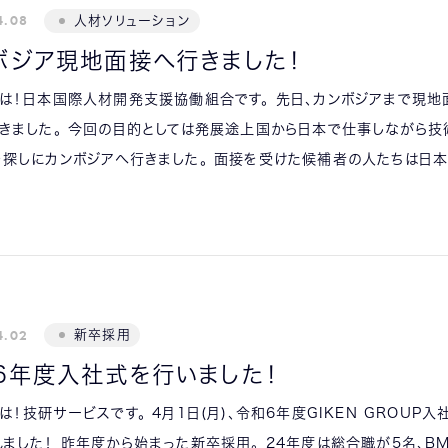
4.08
人材ソリューション
ボジア現地面接へ行きました！
は！日本国際人材開発支援協働組合です。 先日、カンボジアまで現地
きました。 今回の目的としては発展途上国から日本で仕事しながら技
を探しにカンボジアへ行きました。 面接を受けた候補者の人たちは日
4.02
新卒採用
6年度入社式を行いました！
は！技研サービスです。 4月1日(月)、令和6年度GIKEN GROUP入
ました！ 昨年度から始まった新卒採用。 24年度は総合職が5名、B