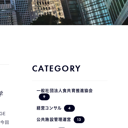
CATEGORY
一般社団法人食共育推進協会
学
9
4
経営コンサル
GE
13
公共施設管理運営
 今回