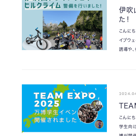
伊吹
た！
こんにち
イブウェ
誘導や、
2024.0
TEA
こんにち
学生向け
博が開