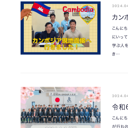
2024.0
カン
こんにち
にいって
学ぶ人
き…
2024.0
令和
こんにち
が行われ