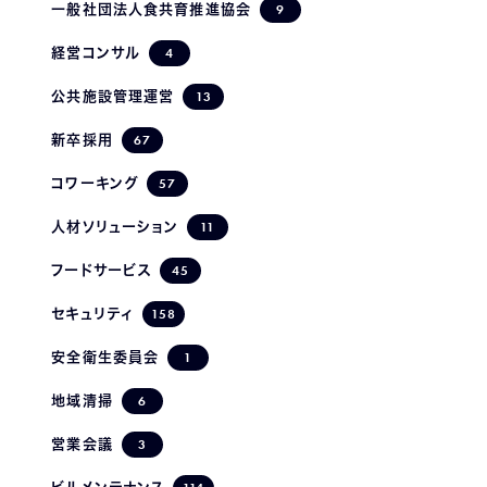
9
一般社団法人食共育推進協会
4
経営コンサル
13
公共施設管理運営
67
新卒採用
57
コワーキング
11
人材ソリューション
45
フードサービス
158
セキュリティ
1
安全衛生委員会
6
地域清掃
3
営業会議