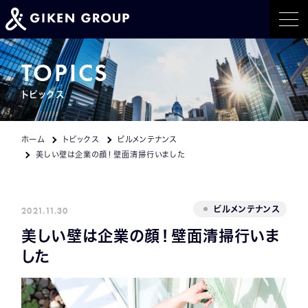
ホーム
TOPICS
トピックス
事業紹介
トピックス
ホーム
トピックス
ビルメンテナンス
美しい壁は企業の顔！壁面清掃行いました
イベント情報
会社概要
2021.11.30
ビルメンテナンス
美しい壁は企業の顔！壁面清掃行いま
採用情報
した
CONTACT