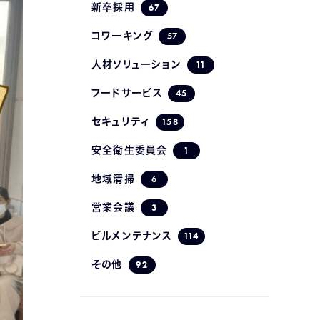
67
新卒採用
57
コワーキング
11
人材ソリューション
45
フードサービス
158
セキュリティ
1
安全衛生委員会
6
地域清掃
3
営業会議
114
ビルメンテナンス
92
その他