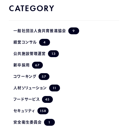
CATEGORY
9
一般社団法人食共育推進協会
4
経営コンサル
13
公共施設管理運営
67
新卒採用
57
コワーキング
11
人材ソリューション
45
フードサービス
158
セキュリティ
1
安全衛生委員会