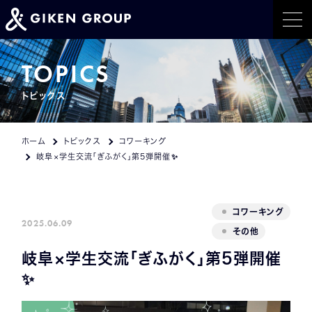
ホーム
TOPICS
トピックス
事業紹介
トピックス
ホーム
トピックス
コワーキング
岐阜×学生交流「ぎふがく」第5弾開催✨
イベント情報
会社概要
コワーキング
2025.06.09
その他
採用情報
岐阜×学生交流「ぎふがく」第5弾開催
✨
CONTACT