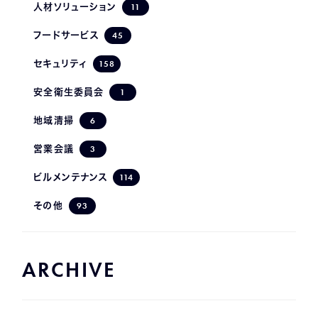
11
人材ソリューション
45
フードサービス
158
セキュリティ
1
安全衛生委員会
6
地域清掃
3
営業会議
114
ビルメンテナンス
93
その他
ARCHIVE