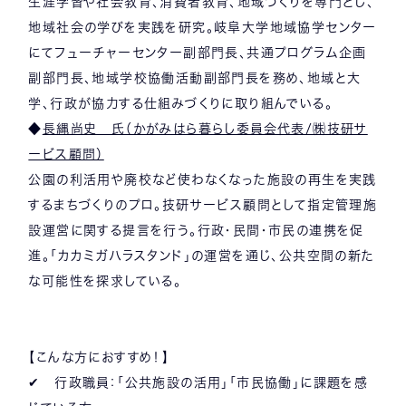
生涯学習や社会教育、消費者教育、地域づくりを専門とし、
地域社会の学びを実践を研究。岐阜大学地域協学センター
にてフューチャーセンター副部門長、共通プログラム企画
副部門長、地域学校協働活動副部門長を務め、地域と大
学、行政が協力する仕組みづくりに取り組んでいる。
◆
長縄尚史 氏（かがみはら暮らし委員会代表/㈱技研サ
ービス顧問）
公園の利活用や廃校など使わなくなった施設の再生を実践
するまちづくりのプロ。技研サービス顧問として指定管理施
設運営に関する提言を行う。行政・民間・市民の連携を促
進。「カカミガハラスタンド」の運営を通じ、公共空間の新た
な可能性を探求している。
【こんな方におすすめ！】
✔ 行政職員：「公共施設の活用」「市民協働」に課題を感