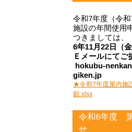
令和7年度（令和
施設の年間使用
つきましては、
6年11月22日
Ｅメールにてご
hokubu-nenka
★令和7年度屋内施
願.xlsx
令和6年度 
せ